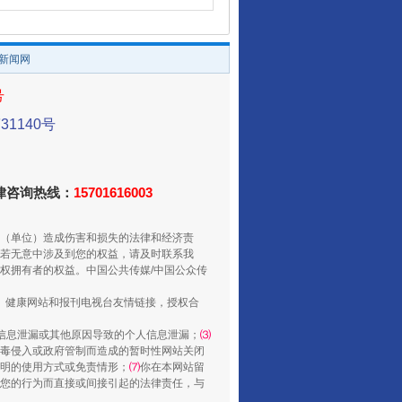
/新闻网
号
1140号
法律咨询热线：
15701616003
（单位）造成伤害和损失的法律和经济责
若无意中涉及到您的权益，请及时联系我
权拥有者的权益。中国公共传媒/中国公众传
、健康网站和报刊电视台友情链接，授权合
信息泄漏或其他原因导致的个人信息泄漏；
⑶
毒侵入或政府管制而造成的暂时性网站关闭
明的使用方式或免责情形；
⑺
你在本网站留
您的行为而直接或间接引起的法律责任，与