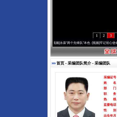
1
2
3
营20周年 深刻改变雪域高原..
·[视频]
永葆“两个先锋队”本色
·[视频]
牢记初心使命 奋
首页
-
采编团队简介
- 采编团队
采编证号
姓 名
部 门
职 务
热 线
监督电话
性 别
出生年月