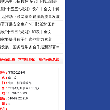
源交易中心招投标 多部门作出部署
测“十五五”规划》发布｜全文｜解
意见推动互联网基础资源高质量发展
署开展安全生产“打非治违”工作
设“十五五”规划》印发｜全文
国家要提升孩子们这些能力素养
[视频]
牢记初心使命 奋进复兴征程丨“转折之城”激荡..
·[视频]
牢记初心使命 奋进复兴征程
能发展，国务院常务会作最新部署⇒
集采编组稿
-
本网律师团
-
制作采编总部
证号：
字第20293号
 名：
李 凌
 门：
北京 制作采编部
 务：
中国法纪网驻四川负责人
 线：
15701616003
电话：
010-89525216
 别：
女
年月：