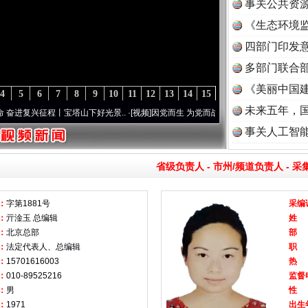
事关公共资
《生态环境监
读
四部门印发
多部门联合部
《美丽中国建
4
5
6
7
8
9
10
11
12
13
14
15
未来五年，
进复兴征程丨宝塔山下好光景..
·[视频]
因党而生 为党而战——百年“纪”事⑧加强纪律..
·
事关人工智
省级负责人
-
市州/频道负责人
-
采
：
字第1881号
采编
：
亓淦玉 总编辑
姓
：
北京总部
部
：
法定代表人、总编辑
职
：
15701616003
热
：
010-89525216
监督
：
男
性
：
1971
出生