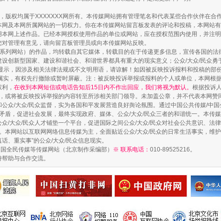
作品，版权均属于XXXXXXX网所有。本传媒网站拥有管理笔名和代表某些合作伙伴在
本网及本网所属网站的一切权力。你在本传媒网站留言板发表的评论和投稿，本网站有
本网上述作品。已经本网授权使用作品的单位或网站，应在授权范围内使用，并注明“来
您对管理有意见，请向留言板管理员或向本传媒网站反映。
本传媒系列网站）的作品，均转载自其它媒体，转载目的在于传递更多信息，宣传各国的
设创新型国家、建设和谐社会、和谐世界都具有重大的现实意义；公众/大众/民众勇
显示，因涉及相关法律法规或不文明用语，请谅解！如因被反映投诉报料和投稿的部
属实，有权先行撤除或暂时屏蔽。注：被反映投诉举报或报料的个人或单位，本网根
权利，
在收到本网短信或电话告知后15日内不作出回应，我们将视为默认。
根据投诉
论，或将被反映投诉举报的内容转至所涉相关部门领导。未加盖公章，并不代表本网赞
和公众/大众/民众监督，实为各国和平发展营造良好舆论氛围。通过中国公共传媒/中国
会矛盾，促进社会发展，最终实现政府、媒体、公众/大众/民众三者的和谐统一。本传
众/大众/民众人才铺垫一个平台，促进国际之间公众/大众/民众对社会公共意识、法
。本网站以互联网网络信息传媒为主，全面贴近公众/大众/民众的日常生活事实，维护公
真话、重实事”的公众/大众/民众信息现实。
中国全民传媒等传媒网站（北京制作采编部）
※ 联系电话：
010-89525216。
持帮助与合作交流。