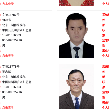
：
点击查看
个人
：
字第18787号
采编
：
何功书
姓
：
北京 制作采编部
部
：
中国公众网驻四川总监
职
：
15701616003
热
：
010-89525216
监督
：
男
性
：
出生
：
点击查看
个人
：
字第18778号
采编
：
王志斌
姓
：
北京 制作采编部
部
：
中国法制网驻四川总监
职
：
15701616003
热
：
010-89525216
监督
：
男
性
：
出生
：
点击查看
个人