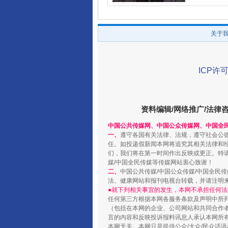
关于
ICP许可
资料编辑/网络推广/法律
中国公共传媒网、中国公众传媒网、中国全
一、
遵守各国有关法律、法规，遵守社会公
任。如投递假新闻本网将追究其相关法律和
们，我们将在第一时间作出反映或更正。特
媒/中国全民传媒等传媒网站衷心致谢！
二、
中国公共传媒/中国公众传媒/中国全民
法、健康网站和报刊电视台转载，并请注明
●就下列相关事宜的发生，本网不承担任何法
任何第三方根据本网各服务条款及声明中所
（包括在本网的企业、公司网站和共同合作
言的内容和反映投诉报料讯息人承认本网所
本网无关。本网只是提供公众/大众/民众话