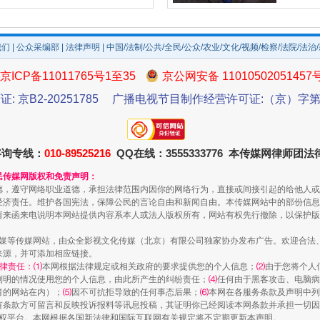
我们
|
公众采编部
|
法律声明
| 中国/法制/公共/全民/公众/农业/文化/视频/检察/法院/法治
京ICP备11011765号1至35
京公网安备 11010502051457
证: 京B2-20251785
广播电视节目制作经营许可证:（京）字第3
咨询专线：
010-89525216
QQ在线：3555333776 本传媒网律师团
民传媒网版权和免责声明：
德，遵守网络职业道德，承担法律范围内因你的网络行为，直接或间接引起的给他人或
经济责任。维护各国宪法，保障公民的言论自由和新闻自由。本传媒网站中的部份信息
请来函来电说明本网站提供内容系本人或法人版权所有，网站有权先行撤除，以保护版
传媒等传媒网站，由众全影视文化传媒（北京）有限公司独家协办发布广告。欢迎合法
来源，并可添加相应链接。
律责任：⑴
本网根据法律规定或相关政府的要求提供您的个人信息；
⑵
由于您将个人
列明的情况使用您的个人信息，由此所产生的纠纷责任；
⑷
任何由于黑客攻击、电脑病
者的网站在内）；
⑸
因不可抗拒导致的任何事态后果；
⑹
本网在各服务条款及声明中列
有条款方可留言和反映投诉报料等讯息投稿，其证明你已经阅读本网条款并承担一切因
语权平台。本网根据各国新法律和国际互联网有关规定将不定期更新本声明。