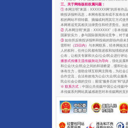
三、关于网络版权权属问题：
①
本网注明“来源：XXXXXXX网”的所有
映投诉报料讯息，本网有权发布或不发布在
权的网站不得转载、摘编或利用其它方式使用
本网将追究其相关法律责任和经济责任。如
②
凡本网注明“来源：XXXXXXX”（非
国家软实力，参与国际新闻舆论竞争，对于建
③
如你所反映投诉报料和投稿的部份内容未
需即时
（15日内）
与本网联系，经本网核实
人的权利，任何公民都有陈述权和知情权的
公布，让相关专家和大众/公众/民众进行评
播形式传播主流传媒舆论为导向
，强化反腐
和公众/大众/民众之间的和谐桥梁，缓和社
体有生力，借助全球互联网主阵地，为社会公
合作交流，合法有效地为公众/大众/民众服务
民众社会公德的交往；展现“服务百姓”和“说
※ 联系方式：
中国公共传媒/中国公众传媒/
本传媒系列网站真诚感谢您对本传媒网的支