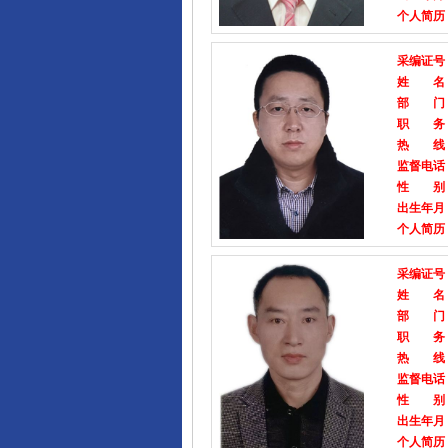
个人简历
采编证号
姓 名
部 门
职 务
热 线
监督电话
性 别
出生年月
个人简历
采编证号
姓 名
部 门
职 务
热 线
监督电话
性 别
出生年月
个人简历