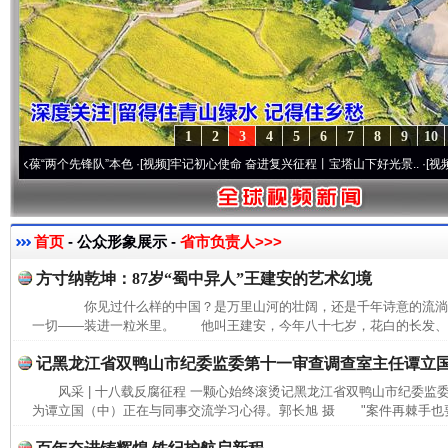
1
2
3
4
5
6
7
8
9
10
“两个先锋队”本色
·[视频]
牢记初心使命 奋进复兴征程丨宝塔山下好光景..
·[视频]
因党而
首页
- 公众形象展示 -
省市负责人>>>
方寸纳乾坤：87岁“蜀中异人”王建安的艺术幻境
你见过什么样的中国？是万里山河的壮阔，还是千年诗意的流
一切——装进一粒米里。 他叫王建安，今年八十七岁，花白的长发、长
记黑龙江省双鸭山市纪委监委第十一审查调查室主任谭立
风采 | 十八载反腐征程 一颗心始终滚烫记黑龙江省双鸭山市纪委
为谭立国（中）正在与同事交流学习心得。郭长旭 摄 "案件再棘手也要