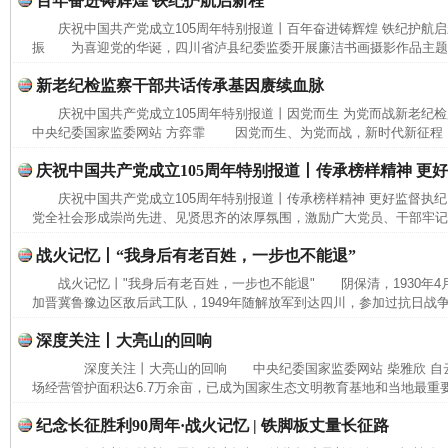
百年奋进铸辉煌 铁纪护航启新程
庆祝中国共产党成立105周年特别报道丨百年奋进铸辉煌 铁纪护航
振 为喜迎党的华诞，四川省泸县纪委监委开展廉洁书画摄影作品主题展
新老纪检监察干部共话传承基因赓续血脉
庆祝中国共产党成立105周年特别报道丨因党而生 为党而战新老纪
中央纪委国家监委网站 方弈霏 因党而生、为党而战，新时代新征程，要
庆祝中国共产党成立105周年特别报道丨传承榜样精神 更
庆祝中国共产党成立105周年特别报道丨传承榜样精神 更好监督执
党全社会形成崇尚先进、见贤思齐的浓厚氛围，激励广大党员、干部牢记党
战火记忆丨“我身后有老百姓，一步也不能退”
战火记忆丨"我身后有老百姓，一步也不能退" 阴保清，1930年4
加晋冀鲁豫边区敌后武工队，1949年随解放军到达四川，参加过抗日战争
深度关注丨大亮山的回响
深度关注丨大亮山的回响 中央纪委国家监委网站 柴雅欣 自
场经营管护面积达6.7万余亩，已成为国家生态文明教育基地和当地最重要
纪念长征胜利90周年·战火记忆 | 铁脚板丈量长征路