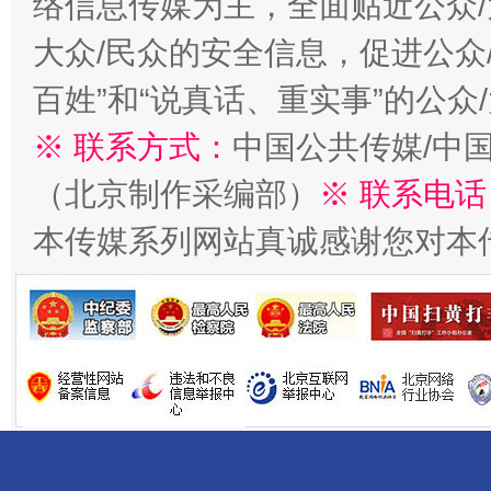
络信息传媒为主，全面贴近公众/
大众/民众的安全信息，促进公众
百姓”和“说真话、重实事”的公众
千年窑火 生生不息
一
※ 联系方式：
中国公共传媒/中
（北京制作采编部）
※ 联系电话
本传媒系列网站真诚感谢您对本
揭开“小金库”的免责幌子