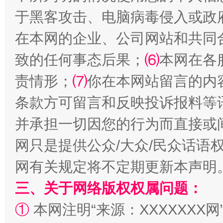
于黑客攻击、电脑病毒侵入或政
全民健身五年计划来了！等你上场
在本网的企业、公司网站和共同
致的任何事态后果；
⑹
本网在各
责情形；
⑺
你在本网站留言的内
条款方可留言和反映投诉报料等
并承担一切因您的行为而直接或
网只是提供公众/大众/民众话语
阿坝州三大球赛在茂县开幕
规模最
网有关规定将不定期更新本声明
三、关于网络版权权属问题：
①
本网注明“来源：XXXXXXX网