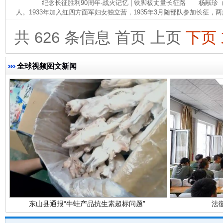
纪念长征胜利90周年·战火记忆 | 铁脚板丈量长征路 杨献珍（19
人。1933年加入红四方面军妇女独立营，1935年3月随部队参加长征，两
完善运行机制助力责任有效落实
一纸欠条
共 626 条信息
首页
上页
下页
全球视频图文新闻
东山县通报“牛蛙产品抗生素超标问题”
法