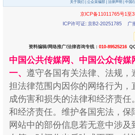
关于我们
|
公众采编部
|
法律声明
| 中国
京ICP备11011765号1至3
ICP许可证: 京B2-20251785
广
千年窑火 生生不息
一
资料编辑/网络推广/法律咨询专线：
010-89525216
QQ
中国公共传媒网、中国公众传媒
一、
遵守各国有关法律、法规，
担法律范围内因你的网络行为，
成伤害和损失的法律和经济责任
和经济责任。维护各国宪法，保
揭开“小金库”的免责幌子
网站中的部份信息若无意中涉及