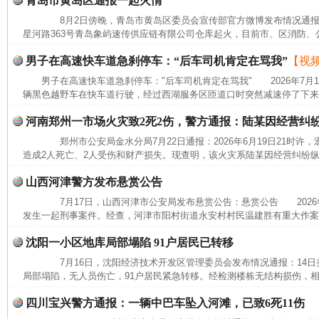
青岛市黄岛区通报一起火情
8月2日傍晚，青岛市黄岛区委员会宣传部官方微博发布情况通报
星河路363号青岛象屿速传供应链有限公司仓库起火，目前市、区消防、公
男子在高速快车道急刹停车：“后车司机肯定在骂我”
【视
男子在高速快车道急刹停车："后车司机肯定在骂我" 2026年7月
完善运行机制助力责任有效落实
一纸欠条
辆黑色越野车在快车道行驶，经过西湖服务区匝道口时突然减速停了下来，
河南郑州一市场火灾致2死2伤，警方通报：陆某因经营纠
郑州市公安局金水分局7月22日通报：2026年6月19日21时许
造成2人死亡、2人受伤和财产损失。现查明，该火灾系陆某因经营纠纷纵
山西河津警方发布悬赏公告
7月17日，山西河津市公安局发布悬赏公告：悬赏公告 2026年
发生一起刑事案件。经查，河津市阳村街道永安村村民温建胜有重大作案
沈阳一小区地库局部塌陷 91户居民已转移
7月16日，沈阳经济技术开发区管理委员会发布情况通报：14日美
局部塌陷，无人员伤亡，91户居民紧急转移。经检测楼栋无结构损伤，相
东山县通报“牛蛙产品抗生素超标问题”
法
四川宝兴警方通报：一辆中巴车坠入河滩，已致6死11伤