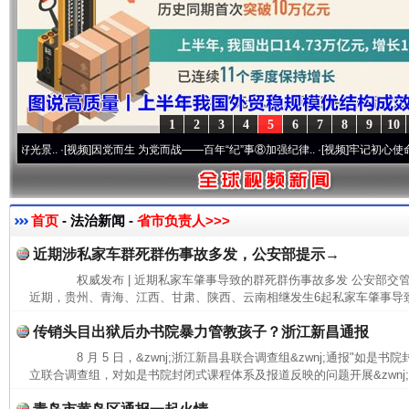
1
2
3
4
5
6
7
8
9
10
..
·[视频]
因党而生 为党而战——百年“纪”事⑧加强纪律..
·[视频]
牢记初心使命 奋进复
首页
- 法治新闻 -
省市负责人>>>
近期涉私家车群死群伤事故多发，公安部提示→
权威发布 | 近期私家车肇事导致的群死群伤事故多发 公安部
近期，贵州、青海、江西、甘肃、陕西、云南相继发生6起私家车肇事导致
传销头目出狱后办书院暴力管教孩子？浙江新昌通报
8 月 5 日，&zwnj;浙江新昌县联合调查组&zwnj;通报"如是
立联合调查组，对如是书院封闭式课程体系及报道反映的问题开展&zwnj;