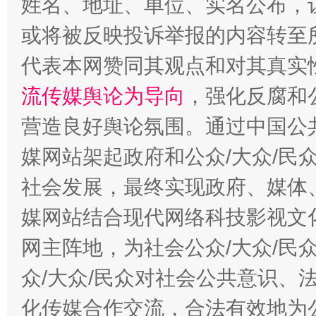
姓名、地址、单位、实名公布，让
或将被反映投诉举报的内容转至
代表本网赞同其观点和对其真实
流传媒舆论为导向
，强化反腐和
千年窑火 生生不息
一
营造良好舆论氛围。通过中国公共
媒网站架起政府和公众/大众/民
社会发展，最终实现政府、媒体、
媒网站结合现代网络科技影视文
网主阵地，为社会公众/大众/民
众/大众/民众对社会公共意识、
化传媒合作交流，合法有效地为公
揭开“小金库”的免责幌子