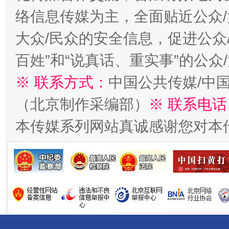
络信息传媒为主，全面贴近公众/
大众/民众的安全信息，促进公众
百姓”和“说真话、重实事”的公众
※ 联系方式：
中国公共传媒/中
（北京制作采编部）
※ 联系电话
本传媒系列网站真诚感谢您对本
受贿1.44亿！段成刚被判无期
从幼儿