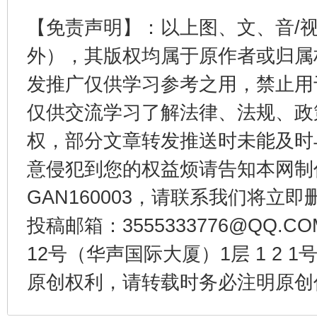
【免责声明】：以上图、文、音/
东山县通报“牛蛙产品抗生素超标问题”
法
外），其版权均属于原作者或归属
发推广仅供学习参考之用，禁止用
仅供交流学习了解法律、法规、政
权，部分文章转发推送时未能及时
意侵犯到您的权益烦请告知本网制作采编
GAN160003，请联系我们将立即删
千年窑火 生生不息
一
投稿邮箱：3555333776@QQ
12号（华声国际大厦）1层 1 2
原创权利，请转载时务必注明原创作