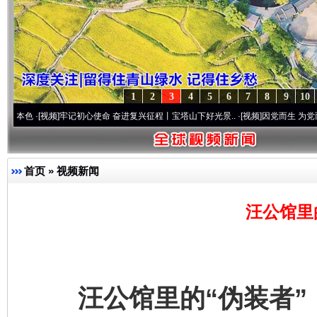
1
2
3
4
5
6
7
8
9
10
[视频]
牢记初心使命 奋进复兴征程丨宝塔山下好光景..
·[视频]
因党而生 为党而战——百年
首页
»
视频新闻
汪公馆里
汪公馆里的“伪装者”