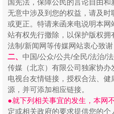
国宪法，保障公民的言论自由和
无意中涉及到您的权益，请及时
或更正。特请来函来电说明本网
揭开“小金库”的免责幌子
站有权先行撤除，以保护版权拥有者
法制/新闻网等传媒网站衷心致谢
二、
中国/公众/公共/全民/法治
传媒（北京）有限公司独家协办
电视台友情链接，授权合法、健
源，并可添加相应链接。
受贿1.44亿！段成刚被判无期
从幼儿
●就下列相关事宜的发生，本网
定或相关政府的要求提供您的个