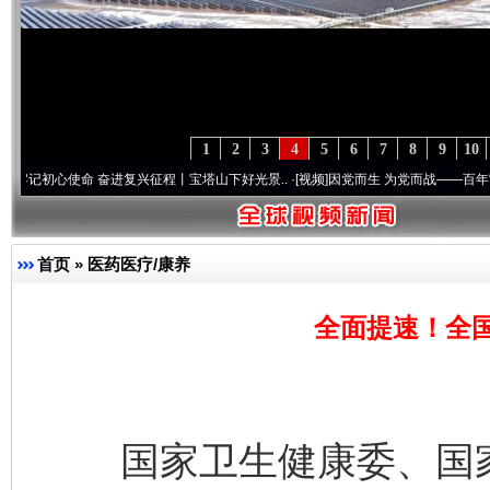
1
2
3
4
5
6
7
8
9
10
使命 奋进复兴征程丨宝塔山下好光景..
·[视频]
因党而生 为党而战——百年“纪”事⑧加强
首页
»
医药医疗/康养
全面提速！全国
国家卫生健康委、国家