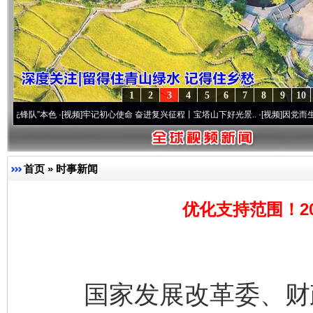
1
2
3
4
5
6
7
8
9
10
本色
·[视频]
牢记初心使命 奋进复兴征程丨宝塔山下好光景..
·[视频]
因党而生 为党而战—
首页
»
时事新闻
优化支持范围！2
国家发展改革委、财政部