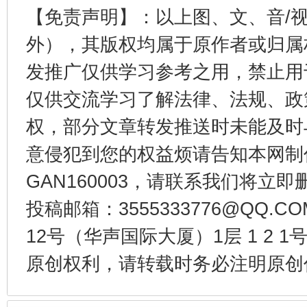
【免责声明】：以上图、文、音/
外），其版权均属于原作者或归属
发推广仅供学习参考之用，禁止用
东山县通报“牛蛙产品抗生素超标问题”
法
仅供交流学习了解法律、法规、政
权，部分文章转发推送时未能及时
意侵犯到您的权益烦请告知本网制作采编
GAN160003，请联系我们将立即删
投稿邮箱：3555333776@QQ
12号（华声国际大厦）1层 1 2
千年窑火 生生不息
一
原创权利，请转载时务必注明原创作