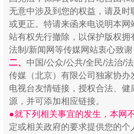
无意中涉及到您的权益，请及时
或更正。特请来函来电说明本网
站有权先行撤除，以保护版权拥有者
揭开“小金库”的免责幌子
法制/新闻网等传媒网站衷心致谢
二、
中国/公众/公共/全民/法治
传媒（北京）有限公司独家协办
电视台友情链接，授权合法、健
源，并可添加相应链接。
●就下列相关事宜的发生，本网
受贿1.44亿！段成刚被判无期
从幼儿
定或相关政府的要求提供您的个