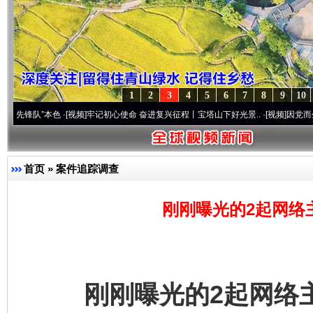
1
2
3
4
5
6
7
8
9
10
”本色
·[视频]
牢记初心使命 奋进复兴征程丨宝塔山下好光景..
·[视频]
因党而生 为党而战
首页
»
案件追踪调查
刚刚曝光的2起网络
刚刚曝光的2起网络主