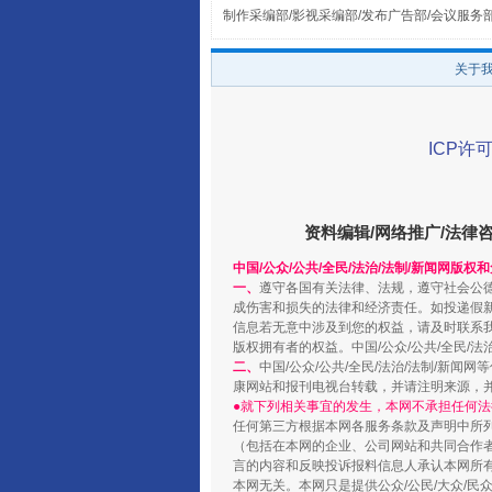
制作采编部/影视采编部/发布广告部/会议服务
关于
阿坝州三大球赛在茂县开幕
ICP许可
资料编辑/网络推广/法律
中国/公众/公共/全民/法治/法制/新闻网版权
一、
遵守各国有关法律、法规，遵守社会公
成伤害和损失的法律和经济责任。如投递假
信息若无意中涉及到您的权益，请及时联系
版权拥有者的权益。中国/公众/公共/全民/法
二、
中国/公众/公共/全民/法治/法制/
康网站和报刊电视台转载，并请注明来源，
国家大学科技园优化重塑工作
●就下列相关事宜的发生，本网不承担任何法
任何第三方根据本网各服务条款及声明中所
（包括在本网的企业、公司网站和共同合作
言的内容和反映投诉报料信息人承认本网所
本网无关。本网只是提供公众/公民/大众/