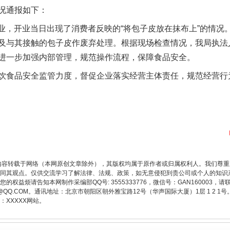
况通报如下：
开业，开业当日出现了消费者反映的“将包子皮放在抹布上”的情况
及与其接触的包子皮作废弃处理。根据现场检查情况，我局执法
进一步加强内部管理，规范操作流程，保障食品安全。
题”
法徽映军营 权益有保障
食品安全监管力度，督促企业落实经营主体责任，规范经营行
内容转载于网络（本网原创文章除外），其版权均属于原作者或归属权利人。我们尊
同其观点。仅供交流学习了解法律、法规、政策，如无意侵犯到贵公司或个人的知识
权益烦请告知本网制作采编部QQ号: 3555333776，微信号：GAN160003，请
3776@QQ.COM。通讯地址：北京市朝阳区朝外雅宝路12号（华声国际大厦）1层 1 
一批国家标准开始实施
XXXXX网站。