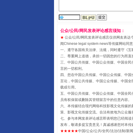
受贿1.44亿！段成刚被判无期
公众/公民/网民发表评论感言须知：
★
公众/公民/网民发表评论感言仅供网友表达个人看法
闻Chinese legal system new
一、遵守各国有关法律、法规，同时遵守《
互
二、尊重网上道德，承担一切因您的行为而直
三、中国公共传媒、中国公众传媒、中国全民传媒China 
言的一切权利。
四、您在中国公共传媒、中国公众传媒、中国全民传媒Chin
言论，中国公共传媒、中国公众传媒、中国全民传媒China
全民健身五年计划来了！等你上
载或引用。
五、中国公共传媒、中国公众传媒、中国全民传媒China 
员有权保留或删除其管辖留言中的任意内容。
六、本传媒结合现代网络科技影视文化传媒的新
策、影视文化传媒交流。合法有效地为公众服
七、参与本网发表评论感言即表明您已经阅读并
发布，敬请多提宝贵意见！真诚感谢您对本传
★★★★★
中国/公众/公共/全民/法治/法制/新闻