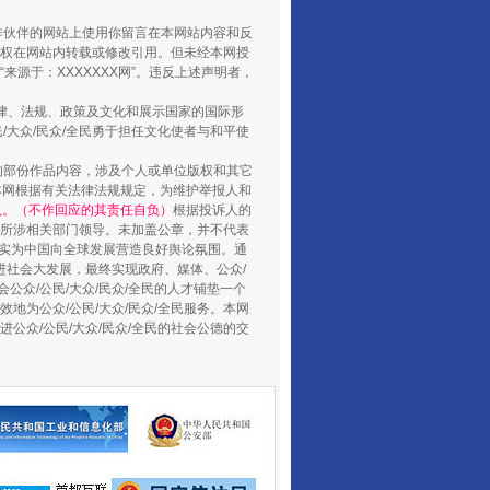
合作伙伴的网站上使用你留言在本网站内容和反
权在网站内转载或修改引用。但未经本网授
源于：XXXXXXX网”。违反上述声明者，
法律、法规、政策及文化和展示国家的国际形
大众/民众/全民勇于担任文化使者与和平使
的部份作品内容，涉及个人或单位版权和其它
本网根据有关法律法规规定，为维护举报人和
养老服务师职业资格制度暂行规定
认。（不作回应的其责任自负）
根据投诉人的
至所涉相关部门领导。未加盖公章，并不代表
督，实为中国向全球发展营造良好舆论氛围。通
促进社会大发展，最终实现政府、媒体、公众/
公众/公民/大众/民众/全民的人才铺垫一个
地为公众/公民/大众/民众/全民服务。本网
进公众/公民/大众/民众/全民的社会公德的交
还老百姓一个明白家底