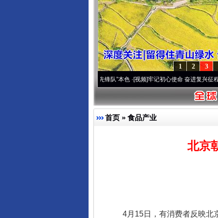
1
2
3
变雪域高原..
·[视频]
永葆“两个先锋队”本色
·[视频]
牢记初心使命 奋进复兴征程丨宝塔山
首页
»
食品产业
北京
完善运行机制助力责任有效落
4月15日，有消费者反映北京