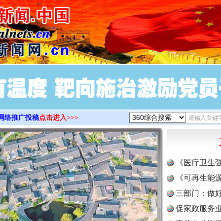
>
网络推广投稿
点击进入>>>
《医疗卫生
《可再生能源
三部门：做好
促家政服务业