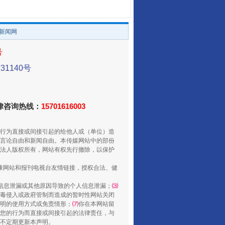
/新闻网
走走走！国家喊你健身啦
号
1140号
法律咨询热线：
15701616003
行为直接或间接引起的给他人或（单位）造
言论自由和新闻自由。本传媒网站中的部份
法人版权所有，网站有权先行撤除，以保护
健康网站和报刊电视台友情链接，授权合法、健
山西：不断增强治理腐败综合效能
信息泄漏或其他原因导致的个人信息泄漏；
⑶
毒侵入或政府管制而造成的暂时性网站关闭
明的使用方式或免责情形；
⑺
你在本网站留
您的行为而直接或间接引起的法律责任，与
将不定期更新本声明。