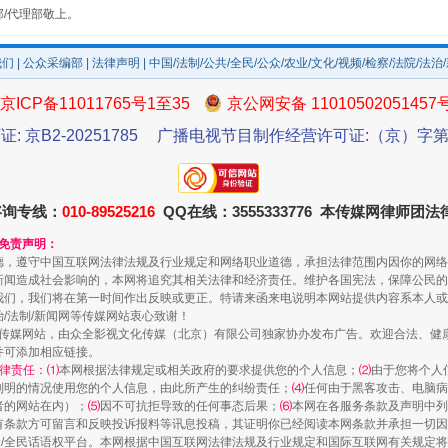
部/代理部敬上。
我们
|
公众采编部
|
法律声明
| 中国/法制/公共/全民/公众/农业/文化/视频/检察/法院/法治
规模最大的光氢储一体化项目
京ICP备11011765号1至35
京公网安备 11010502051457
证: 京B2-20251785
广播电视节目制作经营许可证:（京）字第3
咨询专线：
010-89525216
QQ在线：3555333776 本传媒网律师团
和免责声明：
德，遵守中国互联网法律法规及行业规定和网络职业道德，承担法律范围内因你的网络
新闻造成社会影响的，本网将追究其相关法律和经济责任。维护各国宪法，保障公民的
我们，我们将在第一时间作出反映或更正。特请来函来电说明本网站提供内容系本人或
治/法制/新闻网等传媒网站衷心致谢！
新闻网等传媒网站，由众全影视文化传媒（北京）有限公司独家协办发布广告。欢迎合法、
并可添加相应链接。
镜头丨大暑三秋近
律责任：⑴
本网根据法律规定或相关政府的要求提供您的个人信息；
⑵
由于您将个人
列明的情况使用您的个人信息，由此所产生的纠纷责任；
⑷
任何由于黑客攻击、电脑病
者的网站在内）；
⑸
因不可抗拒导致的任何事态后果；
⑹
本网在各服务条款及声明中列
有条款方可留言和反映投诉报料等讯息投稿，其证明你已经阅读本网条款并承担一切因
民众/全民话语权平台。本网根据中国互联网法律法规及行业规定和国际互联网有关规定