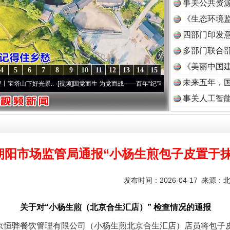
事关公共资
《生态环境监
读
四部门印发
多部门联合部
《美丽中国建
4
5
6
7
8
9
10
11
12
13
14
15
未来五年，
下好光景..
·[视频]
因党而生 为党而战——百年“纪”事⑧加强纪律..
·[视频]
牢记初心使命 
事关人工智
朝阳市场监管局通报“小杨生煎包子皮置于抹
实
一纸欠条伤亲情 巡回调解促和解..
发布时间：2026-04-17 来源：
关于对“小杨生煎（北京合生汇店）” 检查情况的通报
恒骅餐饮管理有限公司（小杨生煎北京合生汇店）店员将包子