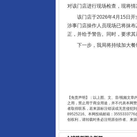
对该门店进行现场检查，现将情
该门店于2026年4月15日
涉事门店操作人员现场已将抹布
正，并给予警告。同时，要求其
东山县通报“牛蛙产品抗生素超标问
下一步，我局将持续加大餐饮
【免责声明】：以上图、文、音/视频文章
之用，禁止用于商业用途，并不代表本网赞
者取得联系，若来源标注错误或无意侵犯到您的
89525216。本网投稿邮箱：355533
千年窑火 生生不息
创权利，请转载时务必注明原创作者、来源：