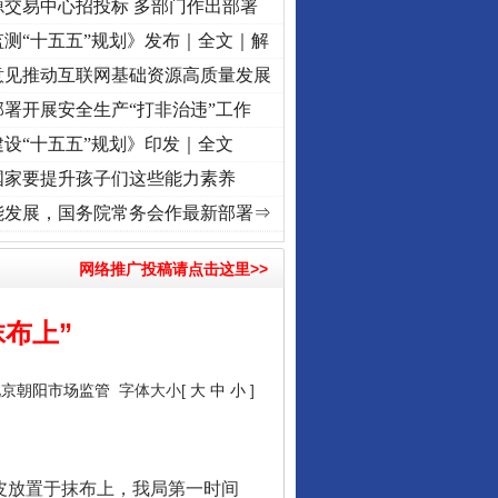
源交易中心招投标 多部门作出部署
测“十五五”规划》发布｜全文｜解
意见推动互联网基础资源高质量发展
署开展安全生产“打非治违”工作
设“十五五”规划》印发｜全文
国家要提升孩子们这些能力素养
奋进复兴征程丨“转折之城”激荡..
·[视频]
牢记初心使命 奋进复兴征程丨红船起航处 潮起
能发展，国务院常务会作最新部署⇒
网络推广投稿请点击这里>>
布上”
行业协会接连发公告
北京朝阳市场监管
字体大小[
大
中
小
]
皮放置于抹布上，我局第一时间