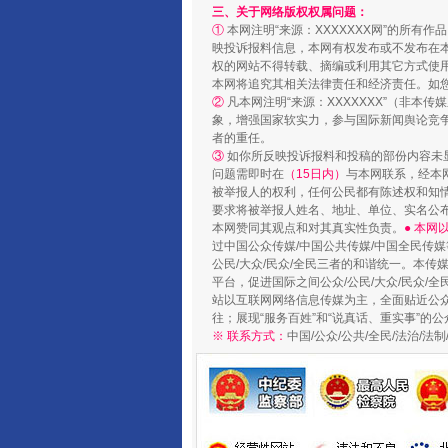
三、关于网络版权权属问题：
①
本网注明“来源：XXXXXXX网”的所有
映投诉报料信息，本网有权发布或不发布在
权的网站不得转载、摘编或利用其它方式使用
本网将追究其相关法律责任和经济责任。如
②
凡本网注明“来源：XXXXXXX”（非
象，增强国家软实力，参与国际新闻舆论竞争
者的重任。
③
如你所反映投诉报料和投稿的部份内容未
问题需即时在
（15日内）
与本网联系，经本
扯下公款旅游的“隐身衣”
被举报人的权利，任何公民都有陈述权和知
要求将被举报人姓名、地址、单位、实名公布
本网赞同其观点和对其真实性负责。
● 本
过中国公众传媒/中国公共传媒/中国全民传媒
公民/大众/民众/全民三者的和谐统一。本传
平台，促进国际之间公众/公民/大众/民众/
站以互联网网络信息传媒为主，全面贴近公众/
往；展现“服务百姓”和“说真话、重实事”的公
※ 联系方式：
中国/公众/公共/全民/法治/
“蜀中异人”王建安的艺术幻境