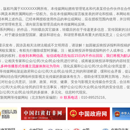
作品，版权均属于XXXXXXX网所有。本传媒网站拥有管理笔名和代表某些合作伙伴在
本网及本网所属网站的一切权力。你在本传媒网站留言板发表的评论和投稿，本网站有
本网上述作品。已经本网授权使用作品的单位或网站，应在授权范围内使用，并注明“来
您对管理有意见，请向留言板管理员或向本传媒网站反映。
本传媒系列网站）的作品，均转载自其它媒体，转载目的在于传递更多信息，宣传国家的
，对于建设创新型国家、建设和谐社会、和谐世界都具有重大的现实意义；公众/公民/
显示发布，因涉及相关法律法规或不文明用语，请谅解！如因被反映投诉报料和投稿
网核实属实，有权先行撤除或暂时屏蔽。注：被反映投诉举报或报料的个人或单位，
如何以同查同治破解风腐交织难题
情权的权利，
在收到本网信函、短信或电话告知后15日内不作出回应，我们将视为默
，让相关专家和公众/公民/大众/民众/全民进行评论，或将被反映投诉举报的内容转
网以多种传播形式传播主流媒体舆论为导向
，强化反腐和公众/公民/大众/民众/全民监
等传媒网站架起政府和公众/公民/大众/民众/全民之间的和谐桥梁，缓和社会矛盾，
媒网站结合现代网络科技影视文化传媒的新媒体有生力，借助全球互联网主阵地，为社会
全民对社会公共意识、法律、政策、科技、健康、安全与影视文化传媒合作交流，合法有效
公民/大众/民众/全民的日常生活事实，维护公众/公民/大众/民众/全民的安全信息，促
众/公民/大众/民众/全民的多媒体、多元化、信息时代现实。
法制/新闻网等传媒网站（北京制作采编部）
※ 联系电话：
010-89525216。
一颗心始终滚烫