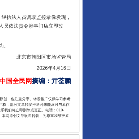
。经执法人员调取监控录像发现，
人员依法责令涉事门店立即改
让核能赋能千行百业
为。
北京市朝阳区市场监管局
2026年4月16日
中国全民网
摘编
：
亓荃鹏
重原创，也注重分享。转发推广仅供学习参考
产权，部分文章转发推送时未能及时与原作
联系我们将立即删除或更正。电话：010-
2 1号。本网原创文章欢迎转载，为尊重和维护原
从数据变化看反腐深化