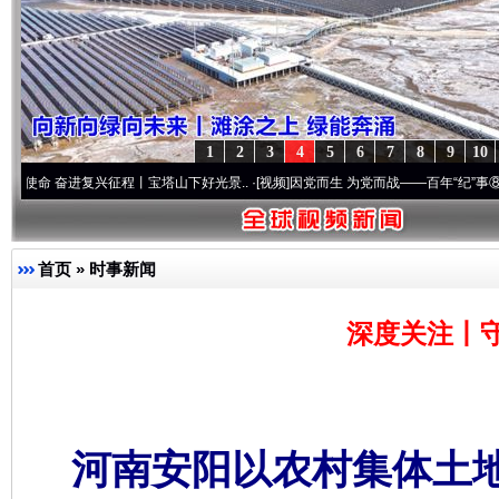
1
2
3
4
5
6
7
8
9
10
进复兴征程丨宝塔山下好光景..
·[视频]
因党而生 为党而战——百年“纪”事⑧加强纪律..
首页
»
时事新闻
深度关注丨
河南安阳以农村集体土地