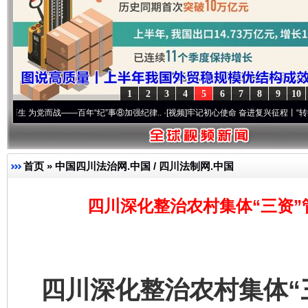
1
2
3
4
5
6
7
8
9
10
而战——百年“纪”事⑧加强纪律..
·[视频]
牢记初心使命 奋进复兴征程丨“转折之城”激荡.
首页
»
中国四川法治网.中国 / 四川法制网.中国
四川深化整治农村集体“三资”
四川深化整治农村集体“