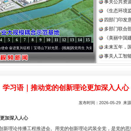
事关公共资
《生态环境监
读
四部门印发
多部门联合部
《美丽中国建
4
5
6
7
8
9
10
11
12
13
14
15
未来五年，
复兴征程丨宝塔山下好光景..
·[视频]
因党而生 为党而战——百年“纪”事⑧加强纪律..
·[视
事关人工智
学习语｜推动党的创新理论更加深入人心
发布时间：2026-05-29 来
更加深入人心
新理论传播工程推进会。用党的创新理论武装全党，是党的思