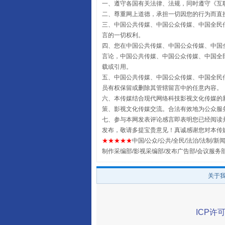
一、遵守各国有关法律、法规，同时遵守《
互
受贿1.44亿！段成刚被判无期
二、尊重网上道德，承担一切因您的行为而直
三、中国公共传媒、中国公众传媒、中国全民传媒China 
言的一切权利。
四、您在中国公共传媒、中国公众传媒、中国全民传媒Chin
言论，中国公共传媒、中国公众传媒、中国全民传媒China
载或引用。
五、中国公共传媒、中国公众传媒、中国全民传媒China 
员有权保留或删除其管辖留言中的任意内容。
六、本传媒结合现代网络科技影视文化传媒的新
策、影视文化传媒交流。合法有效地为公众服
七、参与本网发表评论感言即表明您已经阅读并
发布，敬请多提宝贵意见！真诚感谢您对本传
★★★★★
中国/公众/公共/全民/法治/法制/新闻
全民健身五年计划来了！等你上
制作采编部/影视采编部/发布广告部/会议服务
关于
ICP许可