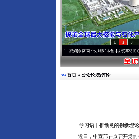
1
2
3
20周年 深刻改变雪域高原..
·[视频]
永葆“两个先锋队”本色
·[视频]
牢记初心使命 奋进
首页
»
公众论坛/评论
学习语｜推动党的创新理论
近日，中宣部在京召开党的创