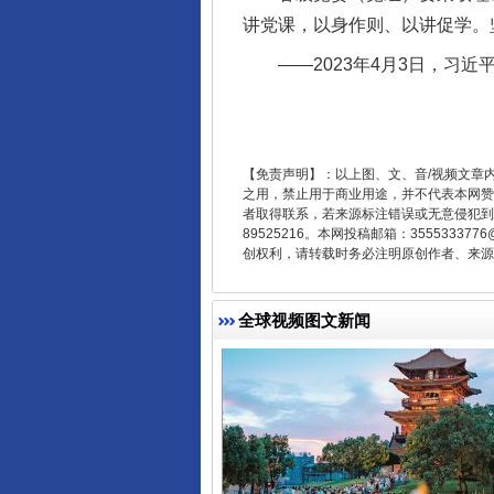
讲党课，以身作则、以讲促学。
——2023年4月3日，习近
东山县通报“牛蛙产品抗生素超标问
【免责声明】：以上图、文、音/视频文章
之用，禁止用于商业用途，并不代表本网赞
者取得联系，若来源标注错误或无意侵犯到您的
89525216。本网投稿邮箱：355533
创权利，请转载时务必注明原创作者、来源：
全球视频图文新闻
千年窑火 生生不息