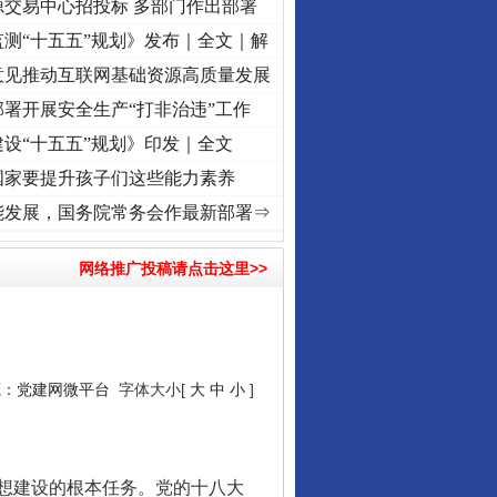
源交易中心招投标 多部门作出部署
测“十五五”规划》发布｜全文｜解
意见推动互联网基础资源高质量发展
署开展安全生产“打非治违”工作
设“十五五”规划》印发｜全文
国家要提升孩子们这些能力素养
频]
牢记初心使命 奋进复兴征程丨“转折之城”激荡..
·[视频]
牢记初心使命 奋进复兴征程丨
能发展，国务院常务会作最新部署⇒
网络推广投稿请点击这里>>
源：
党建网微平台
字体大小[
大
中
小
]
想建设的根本任务。党的十八大