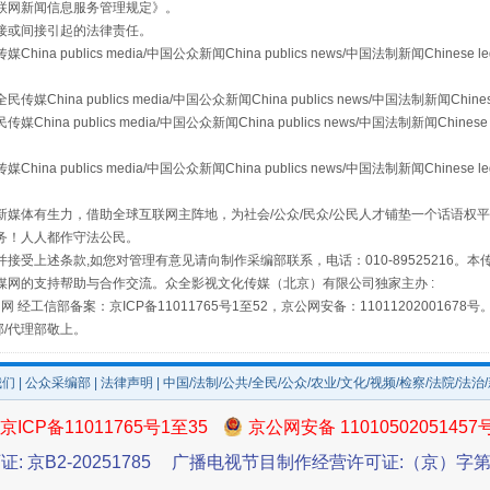
联网新闻信息服务管理规定
》。
从幼儿园到大学，有这些资助
接或间接引起的法律责任。
publics media/中国公众新闻China publics news/中国法制新闻Chinese l
a publics media/中国公众新闻China publics news/中国法制新闻Chinese
 publics media/中国公众新闻China publics news/中国法制新闻Chinese 
publics media/中国公众新闻China publics news/中国法制新闻Chinese l
媒体有生力，借助全球互联网主阵地，为社会/公众/民众/公民人才铺垫一个话语权平
务！人人都作守法公民。
接受上述条款,如您对管理有意见请向制作采编部联系，电话：010-89525216。
媒网的支持帮助与合作交流。众全影视文化传媒（北京）有限公司独家主办 :
网 经工信部备案：京ICP备11011765号1至52，京公网安备：11011202001678号
场
事关残疾人未来5年
部/代理部敬上。
我们
|
公众采编部
|
法律声明
| 中国/法制/公共/全民/公众/农业/文化/视频/检察/法院/法治
京ICP备11011765号1至35
京公网安备 11010502051457
证: 京B2-20251785
广播电视节目制作经营许可证:（京）字第3